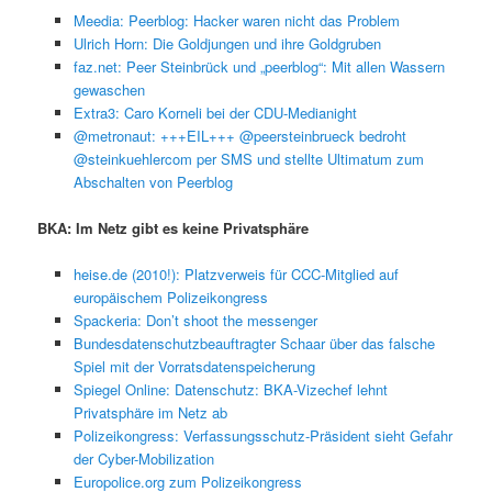
Meedia: Peerblog: Hacker waren nicht das Problem
Ulrich Horn: Die Goldjungen und ihre Goldgruben
faz.net: Peer Steinbrück und „peerblog“: Mit allen Wassern
gewaschen
Extra3: Caro Korneli bei der CDU-Medianight
@metronaut: +++EIL+++ @peersteinbrueck bedroht
@steinkuehlercom per SMS und stellte Ultimatum zum
Abschalten von Peerblog
BKA: Im Netz gibt es keine Privatsphäre
heise.de (2010!): Platzverweis für CCC-Mitglied auf
europäischem Polizeikongress
Spackeria: Don’t shoot the messenger
Bundesdatenschutzbeauftragter Schaar über das falsche
Spiel mit der Vorratsdatenspeicherung
Spiegel Online: Datenschutz: BKA-Vizechef lehnt
Privatsphäre im Netz ab
Polizeikongress: Verfassungsschutz-Präsident sieht Gefahr
der Cyber-Mobilization
Europolice.org zum Polizeikongress