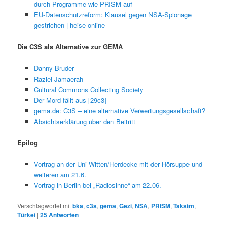
durch Programme wie PRISM auf
EU-Datenschutzreform: Klausel gegen NSA-Spionage
gestrichen | heise online
Die C3S als Alternative zur GEMA
Danny Bruder
Raziel Jamaerah
Cultural Commons Collecting Society
Der Mord fällt aus [29c3]
gema.de: C3S – eine alternative Verwertungsgesellschaft?
Absichtserklärung über den Beitritt
Epilog
Vortrag an der Uni Witten/Herdecke mit der Hörsuppe und
weiteren am 21.6.
Vortrag in Berlin bei „Radiosinne“ am 22.06.
Verschlagwortet mit
bka
,
c3s
,
gema
,
Gezi
,
NSA
,
PRISM
,
Taksim
,
Türkei
|
25
Antworten