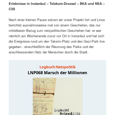
Erlebnisse in Instanbul – Telekom-Drossel – BKA und NSA –
i
p
m
u
C3S
n
r
g
i
Nach einer kleinen Pause setzen wir unser Projekt fort und Linus
ä
n
e
n
berichtet ausnahmsweise mal von einem Geschehen, das nur
n
g
mittelbaren Bezug zum netzpolitischen Geschehen hat: er war
r
d
e
nämlich am Wochenende zuvor vor Ort in Instanbul und hat sich
n
die Ereignisse rund um den Taksim-Platz und den Gezi-Park live
e
ä
gegeben - einschließlich der Räumung des Parks und der
anschliessenden Hatz der Menschen durch die Stadt.
n
r
I
e
n
n
h
I
a
n
l
h