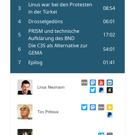
Linus Neumann
Tim Pritlove