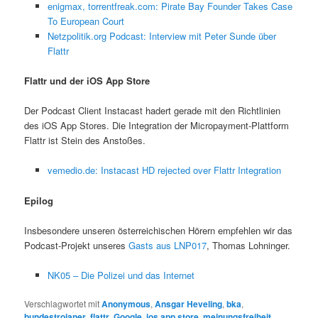
enigmax, torrentfreak.com: Pirate Bay Founder Takes Case
To European Court
Netzpolitik.org Podcast: Interview mit Peter Sunde über
Flattr
Flattr und der iOS App Store
Der Podcast Client Instacast hadert gerade mit den Richtlinien
des iOS App Stores. Die Integration der Micropayment-Plattform
Flattr ist Stein des Anstoßes.
vemedio.de: Instacast HD rejected over Flattr Integration
Epilog
Insbesondere unseren österreichischen Hörern empfehlen wir das
Podcast-Projekt unseres
Gasts aus LNP017
, Thomas Lohninger.
NK05 – Die Polizei und das Internet
Verschlagwortet mit
Anonymous
,
Ansgar Heveling
,
bka
,
bundestrojaner
,
flattr
,
Google
,
ios app store
,
meinungsfreiheit
,